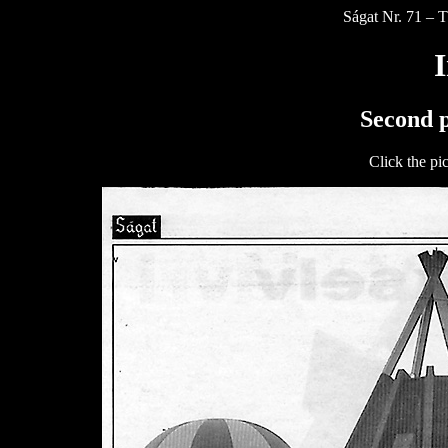
Ságat Nr. 71 – 
I
Second p
Click the pict